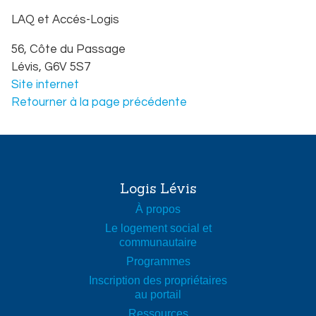
LAQ et Accés-Logis
56, Côte du Passage
Lévis,
G6V 5S7
Site internet
Légende de la carte
Retourner à la page précédente
Famille ou personne seule
75 ans et plus avec service
65 ans et plus sans service
50 ans et plus
Hébergement moyen terme (moins de 36 mois)
Logis Lévis
Hébergement court terme (moins de 3 mois)
À propos
Le logement social et
communautaire
Programmes
Inscription des propriétaires
au portail
Ressources