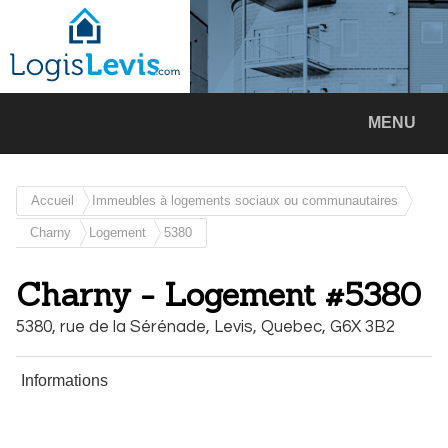
MENU
Accueil
Immeubles à logements sociaux ou communautaires
Charny
Logement
5380
Charny - Logement #5380
5380, rue de la Sérénade,
Levis,
Quebec,
G6X 3B2
Informations