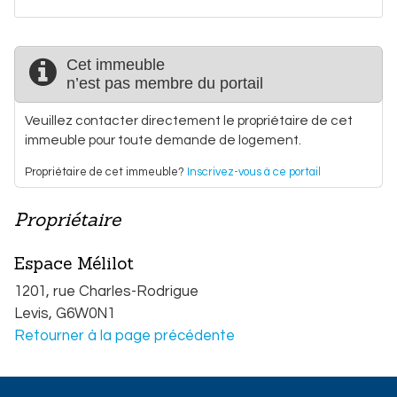
Cet immeuble
n’est pas membre du portail
Veuillez contacter directement le propriétaire de cet
immeuble pour toute demande de logement.
Propriétaire de cet immeuble?
Inscrivez-vous à ce portail
Propriétaire
Espace Mélilot
1201, rue Charles-Rodrigue
Légende de la carte
Levis,
G6W0N1
Famille ou personne seule
Retourner à la page précédente
75 ans et plus avec service
65 ans et plus sans service
50 ans et plus