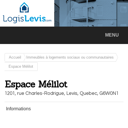
MENU
Accueil
Immeubles à logements sociaux ou communautaires
Espace Mélilot
Espace Mélilot
1201, rue Charles-Rodrigue,
Levis,
Quebec,
G6W0N1
Informations