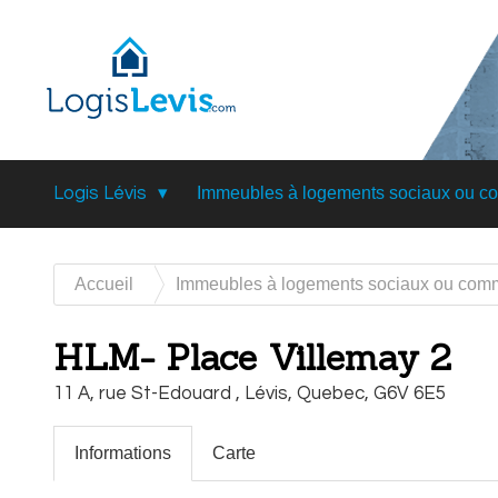
Logis Lévis
Immeubles à logements sociaux ou c
Accueil
Immeubles à logements sociaux ou com
HLM- Place Villemay 2
11 A, rue St-Edouard ,
Lévis,
Quebec,
G6V 6E5
Informations
Carte