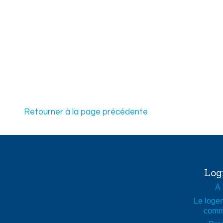
Légende de la carte
Famille ou personne seule
75 ans et plus avec service
Retourner à la page précédente
65 ans et plus sans service
50 ans et plus
Hébergement moyen terme (moins de 36 mois)
Hébergement court terme (moins de 3 mois)
Log
À 
Le logem
comm