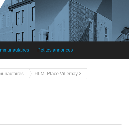
ommunautaires
Petites annonces
munautaires
HLM- Place Villemay 2