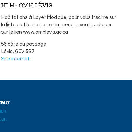
HLM- OMH LÉVIS
Habitations à Loyer Modique, pour vous inscrire sur
la liste d'attente de cet immeuble ,veuillez cliquer
sur le lien www.omhlevis.qc.ca
56 côte du passage
Lévis,
G6V 5S7
Site internet
teur
tion
ion