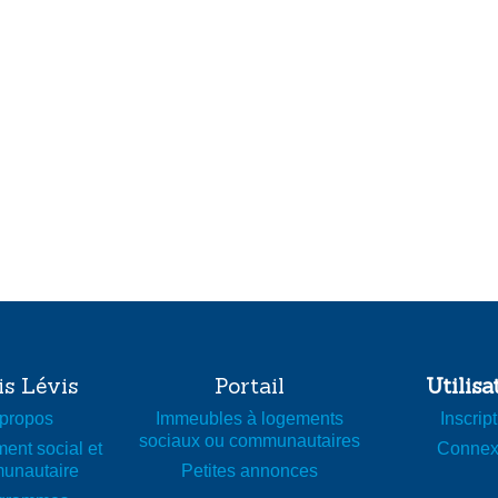
is Lévis
Portail
Utilisa
propos
Immeubles à logements
Inscrip
sociaux ou communautaires
ent social et
Connex
unautaire
Petites annonces