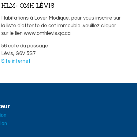
HLM- OMH LÉVIS
Habitations à Loyer Modique, pour vous inscrire sur
la liste d'attente de cet immeuble ,veuillez cliquer
sur le lien www.omhlevis.qc.ca
56 côte du passage
Lévis,
G6V 5S7
Site internet
teur
tion
ion