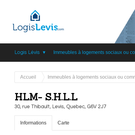
Logis Lévis
Immeubles à logements sociaux ou c
Accueil
Immeubles à logements sociaux ou com
HLM- S.H.L.L
30, rue Thibault,
Levis,
Quebec,
G6V 2J7
Informations
Carte