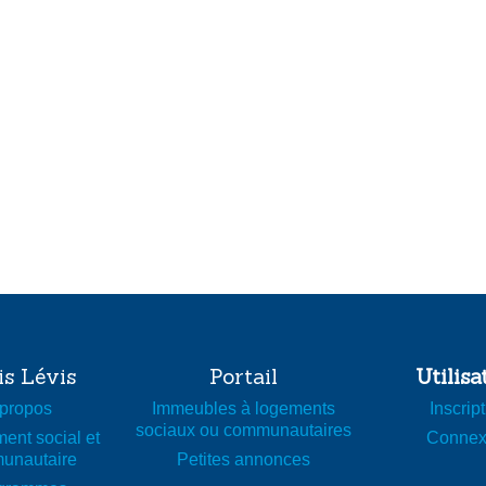
is Lévis
Portail
Utilisa
propos
Immeubles à logements
Inscrip
sociaux ou communautaires
ent social et
Connex
unautaire
Petites annonces