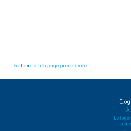
Légende de la carte
Famille ou personne seule
75 ans et plus avec service
Retourner à la page précédente
65 ans et plus sans service
50 ans et plus
Hébergement moyen terme (moins de 36 mois)
Hébergement court terme (moins de 3 mois)
Log
À 
Le logem
comm