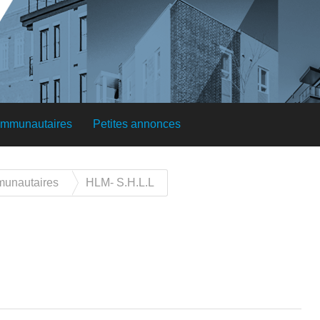
ommunautaires
Petites annonces
munautaires
HLM- S.H.L.L