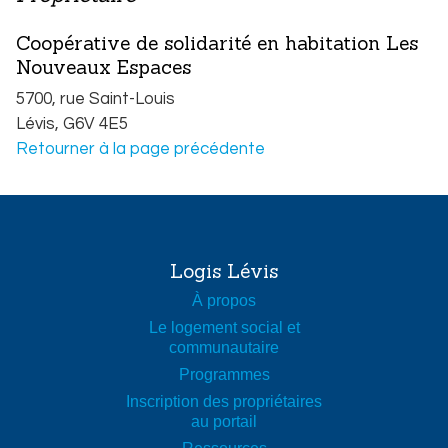
Coopérative de solidarité en habitation Les
Nouveaux Espaces
5700, rue Saint-Louis
Lévis,
G6V 4E5
Retourner à la page précédente
Légende de la carte
Famille ou personne seule
75 ans et plus avec service
65 ans et plus sans service
Logis Lévis
50 ans et plus
À propos
Hébergement moyen terme (moins de 36 mois)
Le logement social et
Hébergement court terme (moins de 3 mois)
communautaire
Programmes
Inscription des propriétaires
au portail