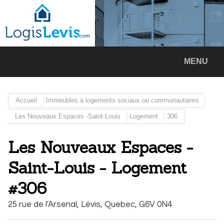
MENU
Accueil
Immeubles à logements sociaux ou communautaires
Les Nouveaux Espaces -Saint-Louis
Logement
306
Les Nouveaux Espaces -
Saint-Louis - Logement
#306
25 rue de l'Arsenal,
Lévis,
Quebec,
G6V 0N4