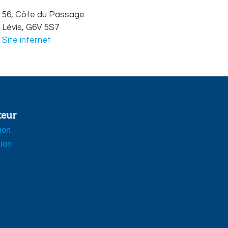
56, Côte du Passage
Lévis,
G6V 5S7
Site internet
teur
tion
ion