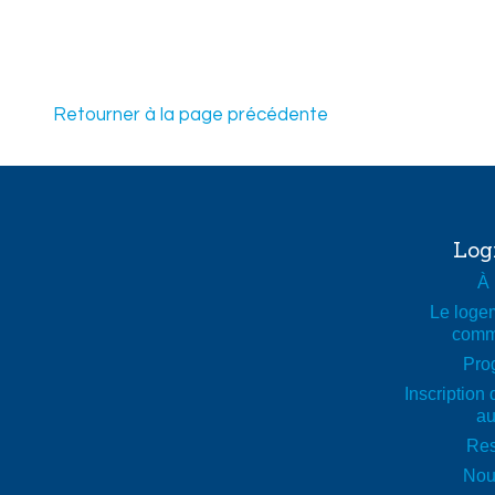
Retourner à la page précédente
Légende de la carte
Famille ou personne seule
75 ans et plus avec service
Log
65 ans et plus sans service
À 
50 ans et plus
Le logem
Hébergement moyen terme (moins de 36 mois)
comm
Hébergement court terme (moins de 3 mois)
Pro
Inscription 
au
Res
Nou