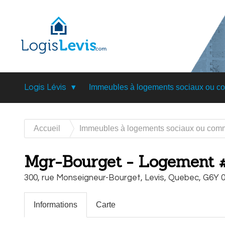
Logis Lévis
Immeubles à logements sociaux ou c
Accueil
Immeubles à logements sociaux ou com
Mgr-Bourget - Logement 
300, rue Monseigneur-Bourget,
Levis,
Quebec,
G6Y 
Informations
Carte