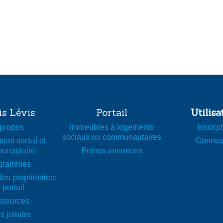
is Lévis
Portail
Utilisa
propos
Immeubles à logements
Inscrip
sociaux ou communautaires
ent social et
Connex
unautaire
Petites annonces
grammes
des propriétaires
 portail
sources
s joindre