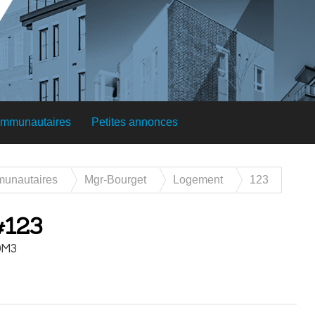
ommunautaires
Petites annonces
munautaires
Mgr-Bourget
Logement
123
#123
0M3