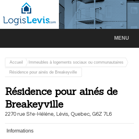
MENU
Accueil
Immeubles à logements sociaux ou communautaires
Résidence pour ainés de Breakeyville
Résidence pour ainés de
Breakeyville
2270 rue Ste-Héléne,
Lévis,
Quebec,
G6Z 7L6
Informations