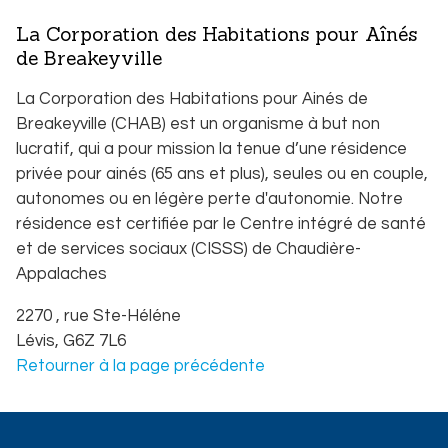
La Corporation des Habitations pour Aînés
de Breakeyville
La Corporation des Habitations pour Ainés de
Breakeyville (CHAB) est un organisme à but non
lucratif, qui a pour mission la tenue d’une résidence
privée pour ainés (65 ans et plus), seules ou en couple,
Légende de la carte
autonomes ou en légère perte d'autonomie. Notre
Famille ou personne seule
résidence est certifiée par le Centre intégré de santé
75 ans et plus avec service
et de services sociaux (CISSS) de Chaudière-
65 ans et plus sans service
Appalaches
50 ans et plus
Hébergement moyen terme (moins de 36 mois)
2270 , rue Ste-Héléne
Hébergement court terme (moins de 3 mois)
Lévis,
G6Z 7L6
Retourner à la page précédente