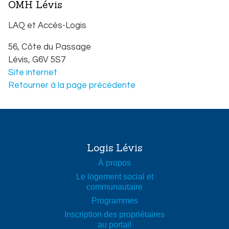
OMH Lévis
LAQ et Accés-Logis
56, Côte du Passage
Lévis,
G6V 5S7
Site internet
Légende de la carte
Retourner à la page précédente
Famille ou personne seule
75 ans et plus avec service
65 ans et plus sans service
50 ans et plus
Hébergement moyen terme (moins de 36 mois)
Logis Lévis
Hébergement court terme (moins de 3 mois)
À propos
Le logement social et
communautaire
Programmes
Inscription des propriétaires
au portail