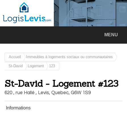
MENU
Accueil
Immeubles à logements sociaux ou communautaires
St-David
Logement
123
St-David - Logement #123
620 , rue Hallé ,
Levis,
Quebec,
G6W 1S9
Informations